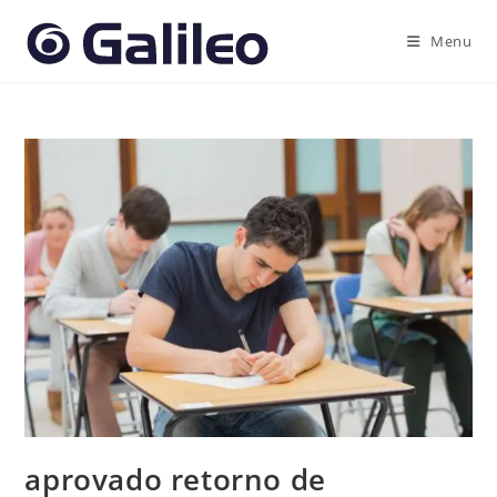
Ir
para
Menu
o
conteúdo
aprovado retorno de