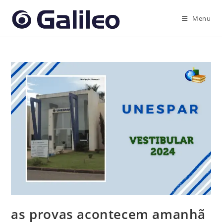
Ir
para
Menu
o
conteúdo
as provas acontecem amanhã