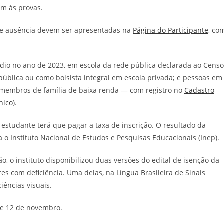
m às provas.
a de ausência devem ser apresentadas na
Página do Participante
, co
édio no ano de 2023, em escola da rede pública declarada ao Censo
ública ou como bolsista integral em escola privada; e pessoas em
 membros de família de baixa renda — com registro no
Cadastro
nico
).
o estudante terá que pagar a taxa de inscrição. O resultado da
ma o Instituto Nacional de Estudos e Pesquisas Educacionais (Inep).
ão, o instituto disponibilizou duas versões do edital de isenção da
antes com deficiência. Uma delas, na Língua Brasileira de Sinais
iências visuais.
 e 12 de novembro.