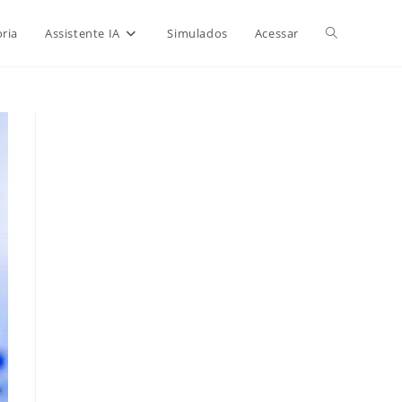
Alternar
ria
Assistente IA
Simulados
Acessar
pesquisa
do
site