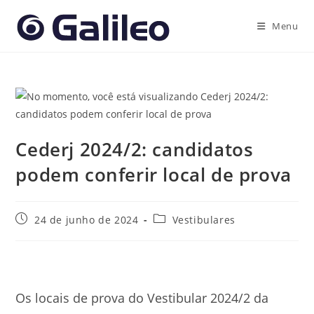
Ir
para
Menu
o
conteúdo
Cederj 2024/2: candidatos
podem conferir local de prova
Post
Categoria
24 de junho de 2024
Vestibulares
publicado:
do
post:
Os locais de prova do Vestibular 2024/2 da