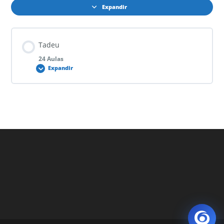
Expandir
Tadeu
24 Aulas
Expandir
Conteúdo do Curso
0% CONCLUÍDO
0/24 Passos
Mito e Filosofia
Pré Socráticos
Sofistas