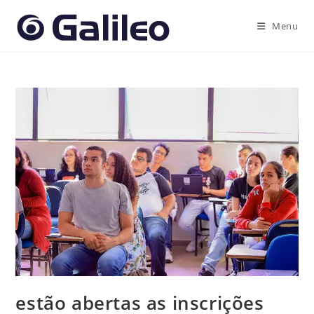
Ir
para
Menu
o
conteúdo
estão abertas as inscrições