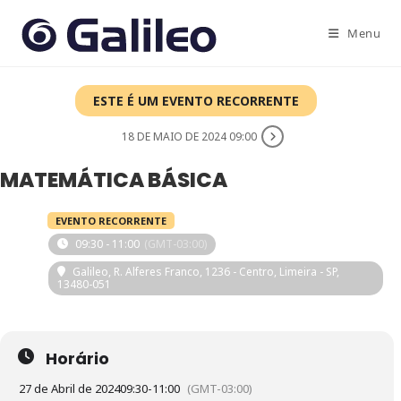
Ir
para
Menu
o
conteúdo
ESTE É UM EVENTO RECORRENTE
18 DE MAIO DE 2024 09:00
MATEMÁTICA BÁSICA
27
EVENTO RECORRENTE
09:30 - 11:00
(GMT-03:00)
ABR
Galileo
, R. Alferes Franco, 1236 - Centro, Limeira - SP,
13480-051
Horário
27 de Abril de 2024
09:30
-
11:00
(GMT-03:00)