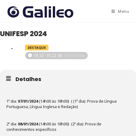
Ir
para
Menu
o
conteúdo
UNIFESP 2024
07
08
DESTAQUE
01:22 - 01:22
(8)
(GMT-03:00)
JAN
Detalhes
1º dia:
07/01/2024
(14h00 às 18h00) ( (1º dia): Prova de Língua
Portuguesa, Língua Inglesa e Redação)
2º dia:
08/01/2024
(14h00 às 18h00) (2º dia): Prova de
conhecimentos específicos