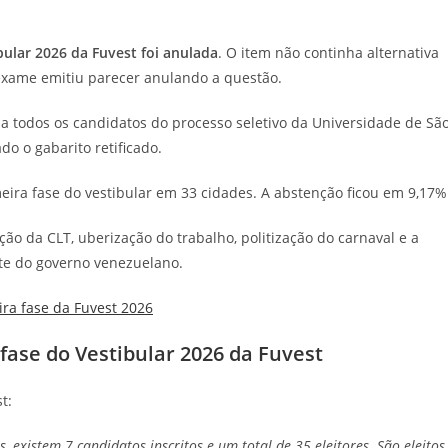
bular 2026 da Fuvest foi anulada
. O item não continha alternativa
 exame emitiu parecer anulando a questão.
 a todos os candidatos do processo seletivo da Universidade de Sã
do o gabarito retificado.
eira fase do vestibular em 33 cidades. A abstenção ficou em 9,17%
ão da CLT, uberização do trabalho, politização do carnaval e a
rte do governo venezuelano.
ira fase da Fuvest 2026
ase do Vestibular 2026 da Fuvest
t:
xistem 7 candidatos inscritos e um total de 35 eleitores. São eleitos