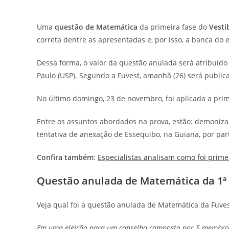
Uma
questão de Matemática
da primeira fase do
Vesti
correta dentre as apresentadas e, por isso, a banca do
Dessa forma, o valor da questão anulada será atribuído
Paulo (USP). Segundo a Fuvest, amanhã (26) será publica
No último domingo, 23 de novembro, foi aplicada a prim
Entre os assuntos abordados na prova, estão: demonizaç
tentativa de anexação de Essequibo, na Guiana, por pa
Confira também
:
Especialistas analisam como foi prime
Questão anulada de Matemática da 1ª f
Veja qual foi a questão anulada de Matemática da Fuves
Em uma eleição para um conselho composto por 5 membros, e