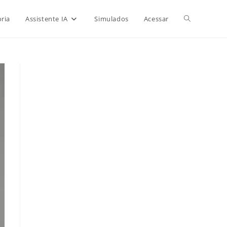
Alternar
ria
Assistente IA
Simulados
Acessar
pesquisa
do
site