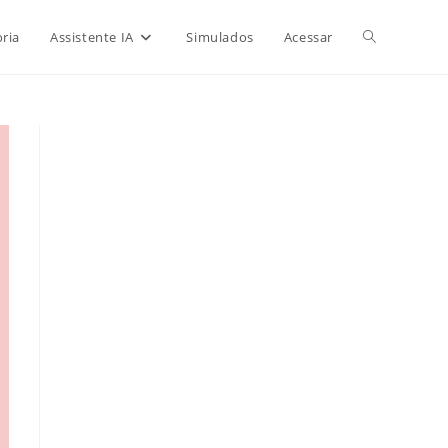
Alternar
ria
Assistente IA
Simulados
Acessar
pesquisa
do
site