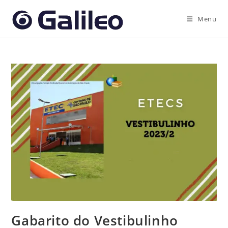
Ir
para
Menu
o
conteúdo
Gabarito do Vestibulinho