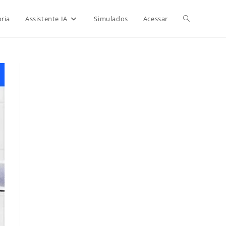
Alternar
ria
Assistente IA
Simulados
Acessar
pesquisa
do
site