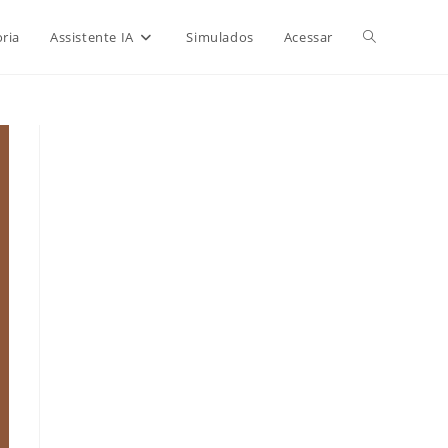
Alternar
ria
Assistente IA
Simulados
Acessar
pesquisa
do
site