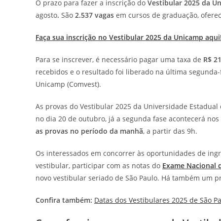
O prazo para fazer a inscrição do
Vestibular 2025 da U
agosto
.
São
2.537 vagas
em cursos de graduação, ofereci
Faça sua inscrição no Vestibular 2025 da Unicamp aqui
Para se inscrever, é necessário pagar uma taxa de
R$ 2
recebidos e o resultado foi liberado na última segunda
Unicamp (Comvest).
As provas do Vestibular 2025 da Universidade Estadual
no dia 20 de outubro, já a segunda fase acontecerá nos
as provas no período da manhã
, a partir das 9h.
Os interessados em concorrer às oportunidades de ingr
vestibular, participar com as notas do
Exame Nacional 
novo vestibular seriado de São Paulo. Há também um pr
Confira também:
Datas dos Vestibulares 2025 de São P