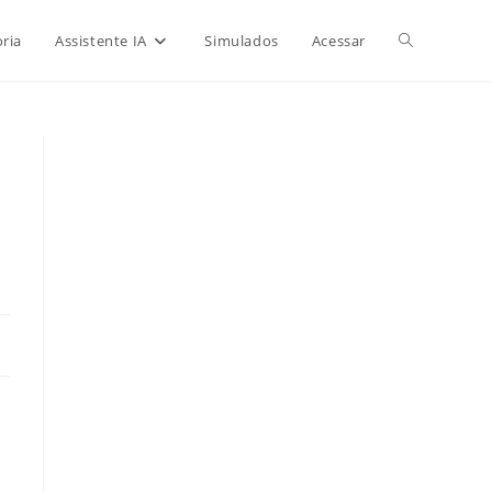
Alternar
ria
Assistente IA
Simulados
Acessar
pesquisa
do
site