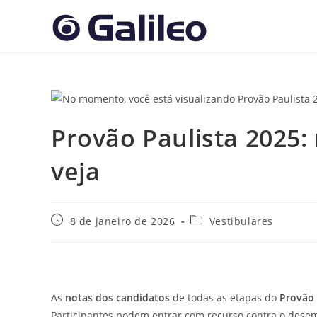
Ir
para
o
conteúdo
Provão Paulista 2025: 
veja
Post
Categoria
8 de janeiro de 2026
Vestibulares
publicado:
do
post:
As
notas dos candidatos
de todas as etapas
do
Provão 
Participantes podem entrar com recurso contra o dese