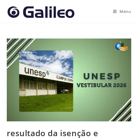
Ir
para
Menu
o
conteúdo
resultado da isenção e