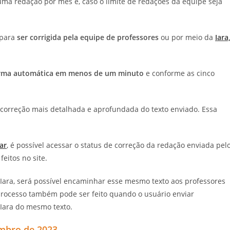
a redação por mês e, caso o limite de redações da equipe seja
 para
ser corrigida pela equipe de professores
ou por meio da
Iara
rma automática em menos de um minuto
e conforme as cinco
a correção mais detalhada e aprofundada do texto enviado. Essa
ar
, é possível acessar o status de correção da redação enviada pel
eitos no site.
Iara, será possível encaminhar esse mesmo texto aos professores
processo também pode ser feito quando o usuário enviar
 Iara do mesmo texto.
mbro de 2023