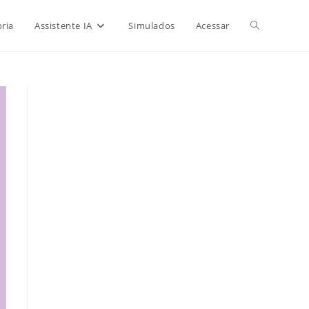
Alternar
ria
Assistente IA
Simulados
Acessar
pesquisa
do
site