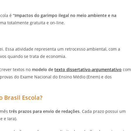
cola é
“Impactos do garimpo ilegal no meio ambiente e na
rma totalmente gratuita e on-line.
lei. Essa atividade representa um retrocesso ambiental, com a
tivos quando se trata de economia.
rever textos no
modelo de
texto dissertativo-argumentativo
com
 provas do Exame Nacional do Ensino Médio (Enem) e dos
 Brasil Escola?
o mês
três prazos para envio de redações
. Cada prazo possui um
e e Iara).