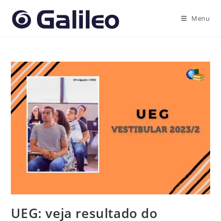
Ir
para
Menu
o
conteúdo
UEG: veja resultado do