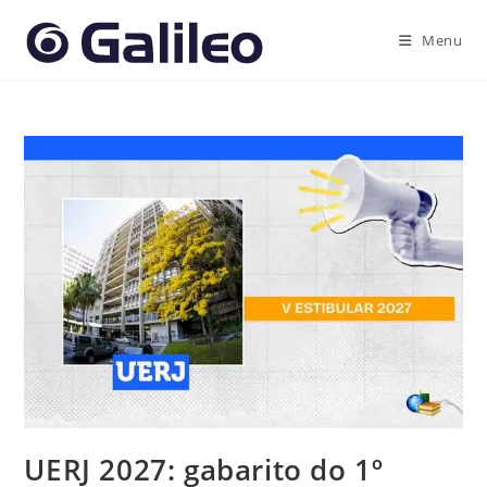
Ir
para
Menu
o
conteúdo
UERJ 2027: gabarito do 1º