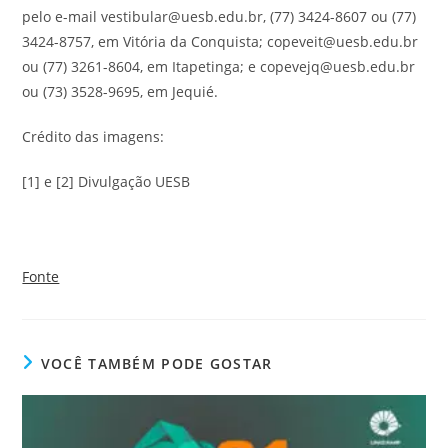
pelo e-mail vestibular@uesb.edu.br, (77) 3424-8607 ou (77)
3424-8757, em Vitória da Conquista; copeveit@uesb.edu.br
ou (77) 3261-8604, em Itapetinga; e copevejq@uesb.edu.br
ou (73) 3528-9695, em Jequié.
Crédito das imagens:
[1] e [2] Divulgação UESB
Fonte
VOCÊ TAMBÉM PODE GOSTAR