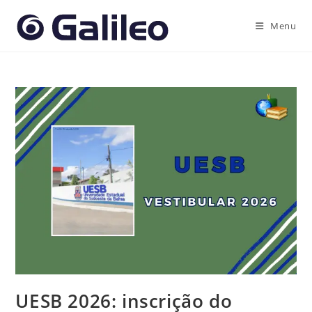
Ir
para
Menu
o
conteúdo
UESB 2026: inscrição do