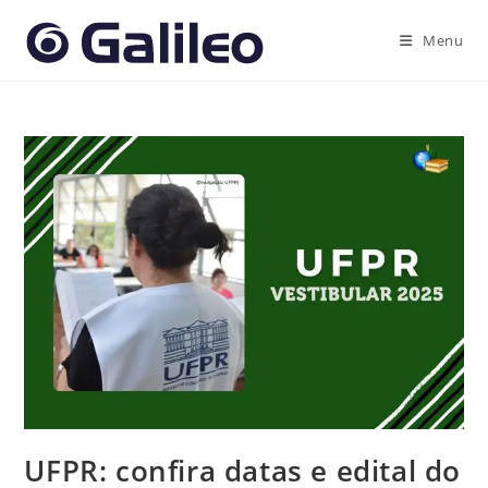
Ir
para
Menu
o
conteúdo
UFPR: confira datas e edital do