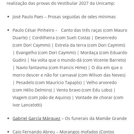
realização das provas do Vestibular 2027 da Unicamp:
José Paulo Paes – Prosas seguidas de odes mínimas
Paulo César Pinheiro – Canto das três raças (com Mauro
Duarte) | Cordilheira (com Sueli Costa) | Desenredo
(com Dori Caymmi) | Estrela da terra (com Dori Caymmi)
| Evangelho (com Dori Caymmi) | Mordaça (com Eduardo
Gudin) | Na volta que o mundo dá (com Vicente Barreto)
| Navio fantasma (com Francis Hime) | O dia em que o
morro descer e não for carnaval (com Wilson das Neves)
| Pesadelo (com Maurício Tapajós) | Velho arvoredo
(com Hélio Delmiro) | Vento bravo (com Edu Lobo) |
Viagem (com João de Aquino) | Vontade de chorar (com
Ivor Lancelotti)
Gabriel García Márquez
– Os funerais da Mamãe Grande
Caio Fernando Abreu – Morangos mofados (Contos