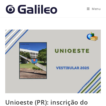
Ir
para
Menu
o
conteúdo
Unioeste (PR): inscrição do