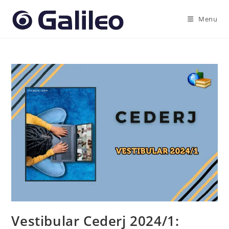
Ir
para
Menu
o
conteúdo
Vestibular Cederj 2024/1: