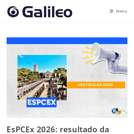
Ir
para
Menu
o
conteúdo
EsPCEx 2026: resultado da