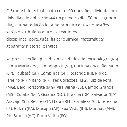
O Exame Intelectual conta com 100 questões, divididas nos
dois dias de aplicação (44 no primeiro dia; 56 no segundo
dia), e uma redação feita no primeiro dia. As questões
serão distribuídas entre as seguintes
disciplinas: português; física; química; matemática;
geografia; história; e inglês.
As provas serão aplicadas nas cidades de Porto Alegre (RS),
Santa Maria (RS), Florianópolis (SC), Curitiba (PR), São Paulo
(SP), Taubaté (SP), Campinas (SP), Resende (RJ), Rio de
Janeiro (RJ), Niterói (RJ), Três Corações (MG), Juiz de Fora
(MG), Belo Horizonte (MG), Vila Velha (ES), Campo Grande
(MS), Cuiabá (MT), Goiânia (GO), Brasília (DF), Salvador (BA),
Aracaju (SE), Recife (PE), Natal (RN), Fortaleza (CE), Teresina
(PI), Belém (PA), Macapá (AP), Boa Vista (RR), Manaus (AM),
Rio Branco (AC), Porto Velho (PO).