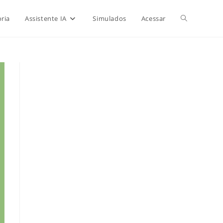
Alternar
ria
Assistente IA
Simulados
Acessar
pesquisa
do
site