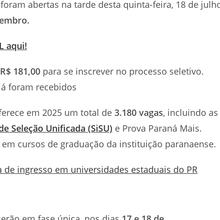
foram abertas na tarde desta quinta-feira, 18 de julh
tembro.
L aqui!
R$ 181,00
para se inscrever no processo seletivo.
já foram recebidos
oferece em 2025 um total de
3.180 vagas
, incluindo as
de Seleção Unificada (SiSU)
e Prova Paraná Mais.
 em cursos de graduação da instituição paranaense.
a de ingresso em universidades estaduais do PR
erão em fase única, nos dias
17 e 18 de