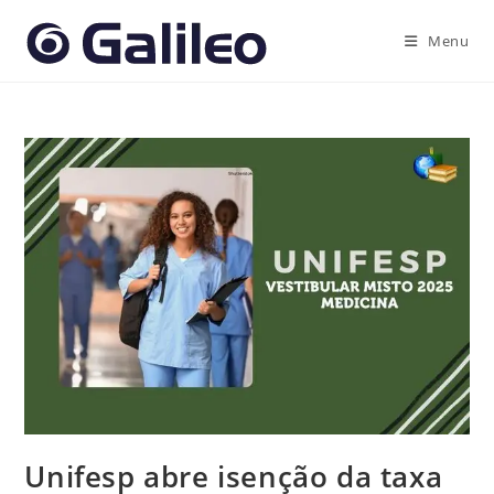
Ir
para
Menu
o
conteúdo
Unifesp abre isenção da taxa